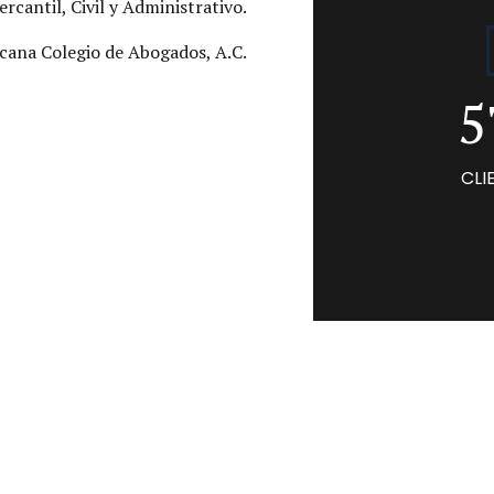
8
cantil, Civil y Administrativo.
4
9
cana Colegio de Abogados, A.C.
5
0
6
CLI
7
8
9
0