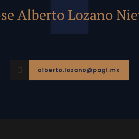
ose Alberto Lozano Nie
alberto.lozano@pagl.mx