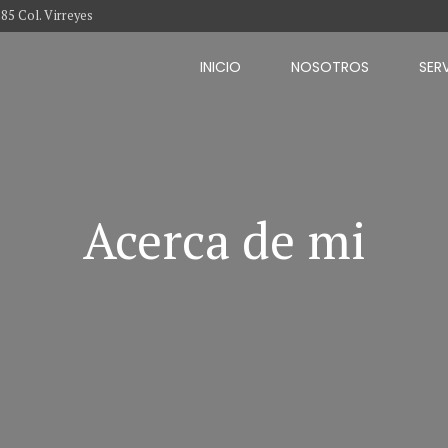
285 Col. Virreyes
INICIO
NOSOTROS
SER
Acerca de mi