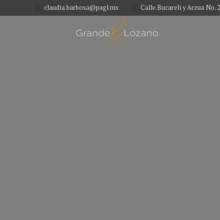
claudia.barbosa@pagl.mx
Calle Bucareli y Arzua No. 