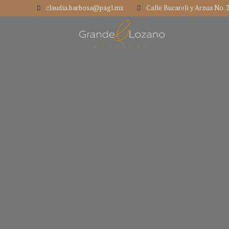
claudia.barbosa@pagl.mx
Calle Bucareli y Arzua No. 