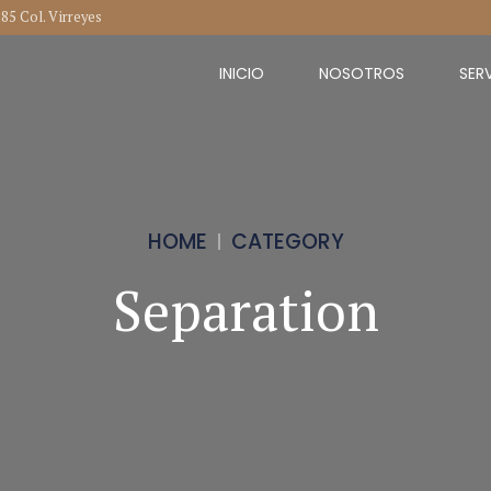
285 Col. Virreyes
INICIO
NOSOTROS
SER
HOME
CATEGORY
Separation