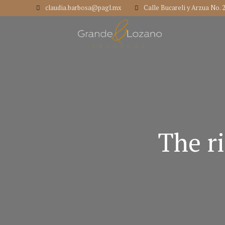
claudia.barbosa@pagl.mx
Calle Bucareli y Arzua No. 
The ri